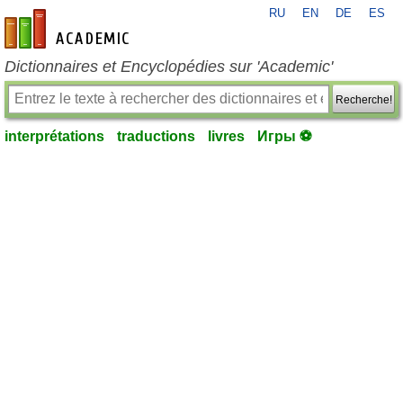
RU
EN
DE
ES
fr-academic.com
Dictionnaires et Encyclopédies sur 'Academic'
Recherche!
interprétations
traductions
livres
Игры ⚽